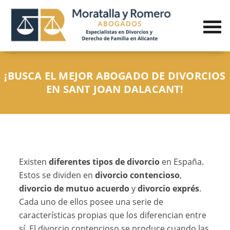
¡BUSCA EL MEJOR ABOGADO DE DIVORCIOS
EN SANT JOAN DALACANT!
Existen
diferentes tipos de divorcio
en España.
Estos se dividen en
divorcio contencioso
,
divorcio de mutuo acuerdo
y
divorcio exprés
.
Cada uno de ellos posee una serie de
características propias que los diferencian entre
sí. El
divorcio contencioso
se produce cuando las