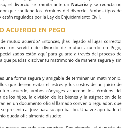
caso, el divorcio se tramita ante un
Notario
y se redacta un
or que contiene los términos del divorcio. Ambos tipos de
y están regulados por la
Ley de Enjuiciamiento Civil.
O ACUERDO EN PEGO
 de mutuo acuerdo? Entonces, ¡has llegado al lugar correcto!
frece un servicio de divorcio de mutuo acuerdo en Pego,
pecializados están aquí para guiarte a través del proceso de
a que puedas disolver tu matrimonio de manera segura y sin
es una forma segura y amigable de terminar un matrimonio.
los que desean evitar el estrés y los costos de un juicio de
mutuo acuerdo, ambos cónyuges acuerdan los términos del
 de los hijos, la división de los bienes y la asignación de la
tran en un documento oficial llamado convenio regulador, que
se presenta al juez para su aprobación. Una vez aprobado el
io queda oficialmente disuelto.
 de mutuo acuerdo son muchos. Por ejemplo, el divorcio de