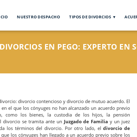
ICIO
NUESTRO DESPACHO
TIPOS DE DIVORCIOS
ACUE
IVORCIOS EN PEGO: EXPERTO EN S
divorcio: divorcio contencioso y divorcio de mutuo acuerdo. El
 en el que los cónyuges no han alcanzado un acuerdo previo
o, como los bienes, la custodia de los hijos, la pensión
 el divorcio se tramita ante un
Juzgado de Familia
y un juez
da los términos del divorcio. Por otro lado, el
divorcio de
 que los cónyuges han llegado a un acuerdo previo sobre los