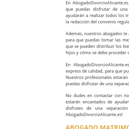
En AbogadoDivorcioAlicante.es
que puedas disfrutar de una 
ayudarán a realizar todos los 
la redacción del convenio regulad
Además, nuestros abogados te a
para que puedas tomar las mej
que se pueden distribuir los bi
hijos y cómo se debe proceder c
En AbogadoDivorcioAlicante.
express de calidad, para que pu
Nuestros profesionales estarán
puedas disfrutar de una separa
No dudes en contactar con nos
estarán encantados de ayudart
disfrutes de una separació
AbogadoDivorcioAlicante.es!
ABOGADO MATRIMO