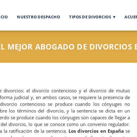
ICIO
NUESTRO DESPACHO
TIPOS DE DIVORCIOS
ACUE
EL MEJOR ABOGADO DE DIVORCIOS 
 divorcios: el divorcio contencioso y el divorcio de mutuo
orma judicial y, en ambos casos, se requiere la presencia de
 divorcio contencioso se produce cuando los cónyuges no
re los términos del divorcio, y la sentencia se dicta en un
uerdo se produce cuando los cónyuges son capaces de llegar a
del divorcio, lo que se conoce como un convenio regulador.
 a la ratificación de la sentencia.
Los divorcios en España
se