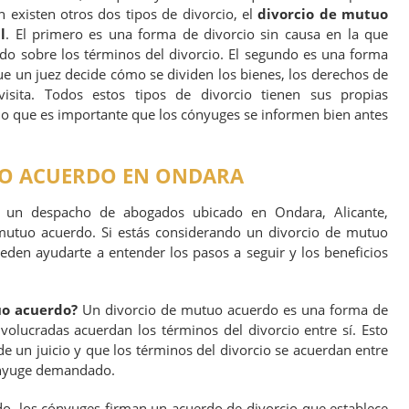
 existen otros dos tipos de divorcio, el
divorcio de mutuo
l
. El primero es una forma de divorcio sin causa en la que
do sobre los términos del divorcio. El segundo es una forma
ue un juez decide cómo se dividen los bienes, los derechos de
isita. Todos estos tipos de divorcio tienen sus propias
r lo que es importante que los cónyuges se informen bien antes
UO ACUERDO EN ONDARA
es un despacho de abogados ubicado en Ondara, Alicante,
 mutuo acuerdo. Si estás considerando un divorcio de mutuo
den ayudarte a entender los pasos a seguir y los beneficios
uo acuerdo?
Un divorcio de mutuo acuerdo es una forma de
nvolucradas acuerdan los términos del divorcio entre sí. Esto
de un juicio y que los términos del divorcio se acuerdan entre
ónyuge demandado.
o, los cónyuges firman un acuerdo de divorcio que establece