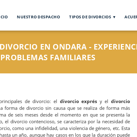
ICIO
NUESTRO DESPACHO
TIPOS DE DIVORCIOS
ACUE
DIVORCIO EN ONDARA - EXPERIENC
 PROBLEMAS FAMILIARES
rincipales de divorcio: el
divorcio exprés
y el
divorcio
na forma de divorcio sin causa que se realiza de forma más
ima de seis meses desde el momento en que se presenta la
o, el divorcio contencioso, se caracteriza por la necesidad de
rcio, como una infidelidad, una violencia de género, etc. Esta
hasta un año, aunque hay casos en los que la duración puede