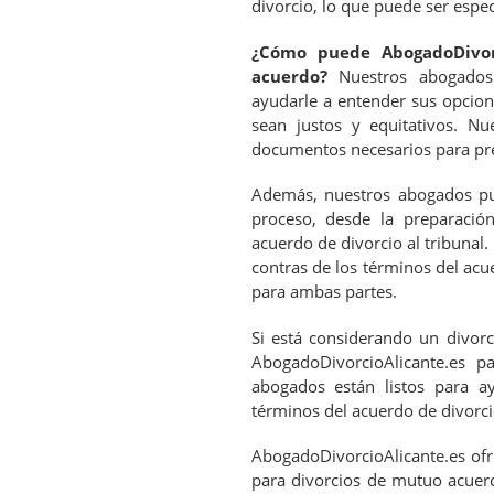
divorcio, lo que puede ser espe
¿Cómo puede AbogadoDivor
acuerdo?
Nuestros abogados 
ayudarle a entender sus opcion
sean justos y equitativos. N
documentos necesarios para pres
Además, nuestros abogados pu
proceso, desde la preparació
acuerdo de divorcio al tribunal
contras de los términos del acu
para ambas partes.
Si está considerando un divor
AbogadoDivorcioAlicante.es p
abogados están listos para a
términos del acuerdo de divorcio
AbogadoDivorcioAlicante.es of
para divorcios de mutuo acuerd