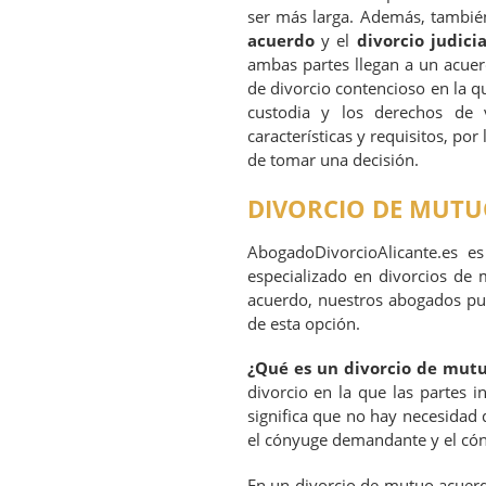
ser más larga. Además, también
acuerdo
y el
divorcio judicia
ambas partes llegan a un acuer
de divorcio contencioso en la q
custodia y los derechos de v
características y requisitos, po
de tomar una decisión.
DIVORCIO DE MUT
AbogadoDivorcioAlicante.es 
especializado en divorcios de
acuerdo, nuestros abogados pue
de esta opción.
¿Qué es un divorcio de mut
divorcio en la que las partes i
significa que no hay necesidad 
el cónyuge demandante y el c
En un divorcio de mutuo acuerd