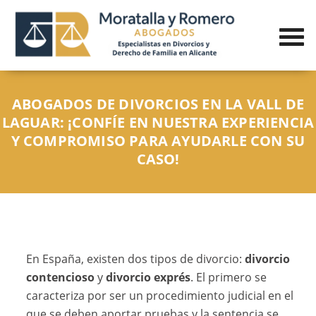
ABOGADOS DE DIVORCIOS EN LA VALL DE
LAGUAR: ¡CONFÍE EN NUESTRA EXPERIENCIA
Y COMPROMISO PARA AYUDARLE CON SU
CASO!
En España, existen dos tipos de divorcio:
divorcio
contencioso
y
divorcio exprés
. El primero se
caracteriza por ser un procedimiento judicial en el
que se deben aportar pruebas y la sentencia se