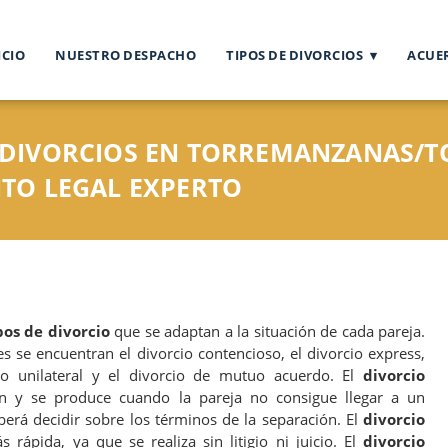
ICIO
NUESTRO DESPACHO
TIPOS DE DIVORCIOS
ACUE
DIVORCIOS EN TORREMANZANAS/TO
TO LEGAL EXPERTO
pos de divorcio
que se adaptan a la situación de cada pareja.
se encuentran el divorcio contencioso, el divorcio express,
rcio unilateral y el divorcio de mutuo acuerdo. El
divorcio
y se produce cuando la pareja no consigue llegar a un
berá decidir sobre los términos de la separación. El
divorcio
ápida, ya que se realiza sin litigio ni juicio. El
divorcio