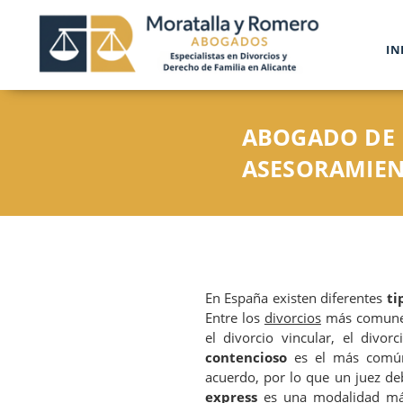
IN
ABOGADO DE 
ASESORAMIEN
En España existen diferentes
ti
Entre los
divorcios
más comunes 
el divorcio vincular, el divo
contencioso
es el más común 
acuerdo, por lo que un juez de
express
es una modalidad más r