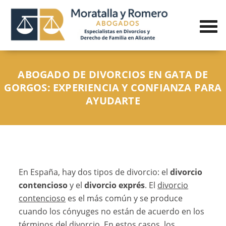
ABOGADO DE DIVORCIOS EN GATA DE
GORGOS: EXPERIENCIA Y CONFIANZA PARA
AYUDARTE
En España, hay dos tipos de divorcio: el
divorcio
contencioso
y el
divorcio exprés
. El
divorcio
contencioso
es el más común y se produce
cuando los cónyuges no están de acuerdo en los
términos del divorcio. En estos casos, los