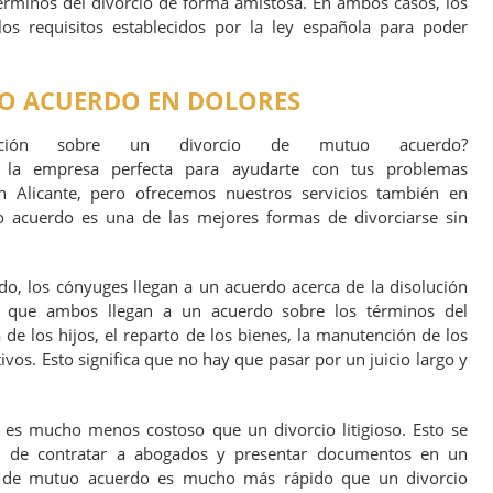
rminos del divorcio de forma amistosa. En ambos casos, los
s requisitos establecidos por la ley española para poder
O ACUERDO EN DOLORES
mación sobre un divorcio de mutuo acuerdo?
es la empresa perfecta para ayudarte con tus problemas
n Alicante, pero ofrecemos nuestros servicios también en
 acuerdo es una de las mejores formas de divorciarse sin
o, los cónyuges llegan a un acuerdo acerca de la disolución
ca que ambos llegan a un acuerdo sobre los términos del
 de los hijos, el reparto de los bienes, la manutención de los
ctivos. Esto significa que no hay que pasar por un juicio largo y
es mucho menos costoso que un divorcio litigioso. Esto se
 de contratar a abogados y presentar documentos en un
io de mutuo acuerdo es mucho más rápido que un divorcio