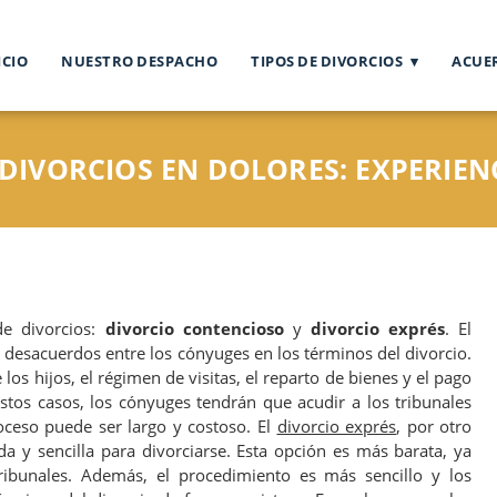
ICIO
NUESTRO DESPACHO
TIPOS DE DIVORCIOS
ACUE
DIVORCIOS EN DOLORES: EXPERIEN
de divorcios:
divorcio contencioso
y
divorcio exprés
. El
desacuerdos entre los cónyuges en los términos del divorcio.
 los hijos, el régimen de visitas, el reparto de bienes y el pago
stos casos, los cónyuges tendrán que acudir a los tribunales
roceso puede ser largo y costoso. El
divorcio exprés
, por otro
a y sencilla para divorciarse. Esta opción es más barata, ya
ribunales. Además, el procedimiento es más sencillo y los