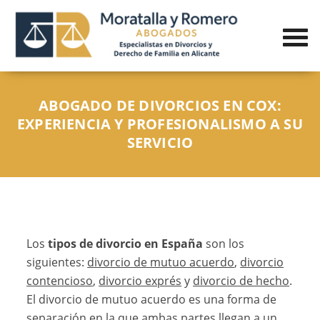
ABOGADO DE DIVORCIOS EN COX:
EXPERIENCIA Y PROFESIONALISMO A SU
SERVICIO
Los
tipos de divorcio en España
son los
siguientes:
divorcio de mutuo acuerdo
,
divorcio
contencioso
,
divorcio exprés
y
divorcio de hecho
.
El divorcio de mutuo acuerdo es una forma de
separación en la que ambas partes llegan a un