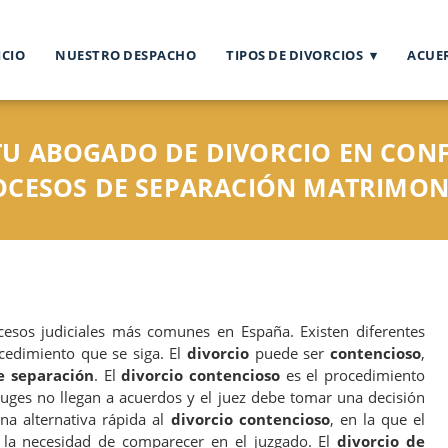
ICIO
NUESTRO DESPACHO
TIPOS DE DIVORCIOS
ACUE
TU ABOGADO DE DIVORCIO EN CONF
ROCESOS DE SEPARACIÓN MATRIMON
esos judiciales más comunes en España. Existen diferentes
cedimiento que se siga. El
divorcio
puede ser
contencioso
,
e separación
. El
divorcio contencioso
es el procedimiento
ges no llegan a acuerdos y el juez debe tomar una decisión
na alternativa rápida al
divorcio contencioso
, en la que el
n la necesidad de comparecer en el juzgado. El
divorcio de