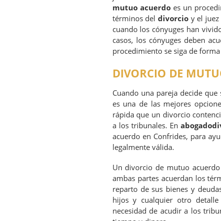
mutuo acuerdo
es un procedi
términos del
divorcio
y el juez
cuando los cónyuges han vivido
casos, los cónyuges deben ac
procedimiento se siga de forma 
DIVORCIO DE MUTU
Cuando una pareja decide que s
es una de las mejores opcione
rápida que un divorcio contenci
a los tribunales. En
abogadodiv
acuerdo en Confrides, para ayud
legalmente válida.
Un divorcio de mutuo acuerdo 
ambas partes acuerdan los térm
reparto de sus bienes y deudas
hijos y cualquier otro detall
necesidad de acudir a los trib