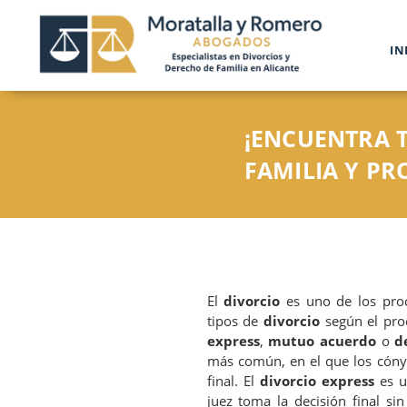
IN
¡ENCUENTRA 
FAMILIA Y P
El
divorcio
es uno de los proc
tipos de
divorcio
según el pro
express
,
mutuo acuerdo
o
d
más común, en el que los cónyu
final. El
divorcio express
es u
juez toma la decisión final si