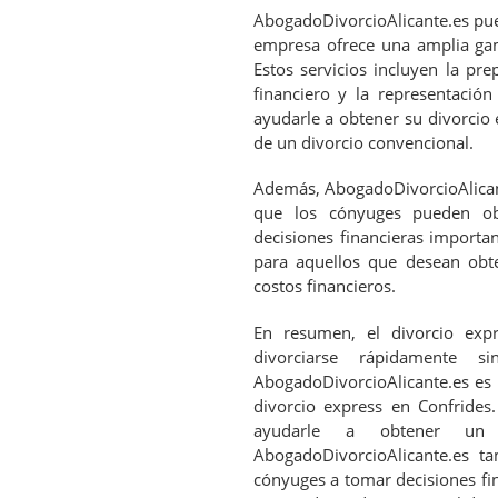
AbogadoDivorcioAlicante.es pue
empresa ofrece una amplia gam
Estos servicios incluyen la pr
financiero y la representación
ayudarle a obtener su divorcio 
de un divorcio convencional.
Además, AbogadoDivorcioAlicant
que los cónyuges pueden ob
decisiones financieras importa
para aquellos que desean obte
costos financieros.
En resumen, el divorcio exp
divorciarse rápidamente 
AbogadoDivorcioAlicante.es es 
divorcio express en Confrides
ayudarle a obtener un 
AbogadoDivorcioAlicante.es t
cónyuges a tomar decisiones fin