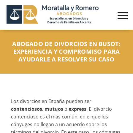
ABOGADO DE DIVORCIOS EN BUSOT:
EXPERIENCIA Y COMPROMISO PARA
AYUDARLE A RESOLVER SU CASO
Los divorcios en España pueden ser
contenciosos
,
mutuos
o
express
. El divorcio
contencioso es el más común, en el que los
cónyuges no llegan a un acuerdo sobre los
términos del divorcio. En este caso, los cónyuges