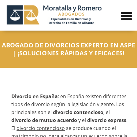
ABOGADO DE DIVORCIOS EXPERTO EN ASPE
| ¡SOLUCIONES RÁPIDAS Y EFICACES!
Divorcio en España
: en España existen diferentes
tipos de divorcio según la legislación vigente. Los
principales son el
divorcio contencioso
, el
divorcio de mutuo acuerdo
y el
divorcio express
.
El
divorcio contencioso
se produce cuando el
matrimonio no logra alcanzar un acuerdo sobre la