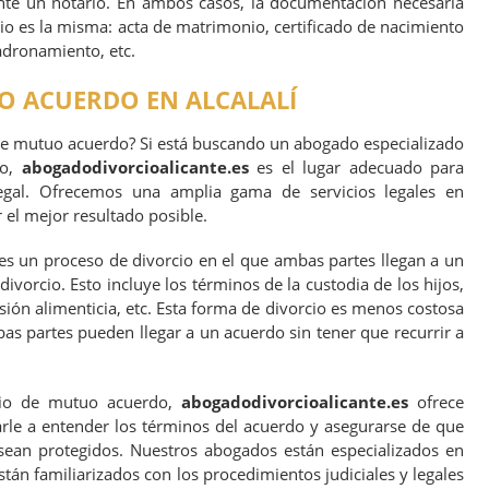
ante un notario. En ambos casos, la documentación necesaria
cio es la misma: acta de matrimonio, certificado de nacimiento
adronamiento, etc.
O ACUERDO EN ALCALALÍ
de mutuo acuerdo? Si está buscando un abogado especializado
do,
abogadodivorcioalicante.es
es el lugar adecuado para
legal. Ofrecemos una amplia gama de servicios legales en
r el mejor resultado posible.
s un proceso de divorcio en el que ambas partes llegan a un
ivorcio. Esto incluye los términos de la custodia de los hijos,
nsión alimenticia, etc. Esta forma de divorcio es menos costosa
s partes pueden llegar a un acuerdo sin tener que recurrir a
cio de mutuo acuerdo,
abogadodivorcioalicante.es
ofrece
rle a entender los términos del acuerdo y asegurarse de que
sean protegidos. Nuestros abogados están especializados en
tán familiarizados con los procedimientos judiciales y legales