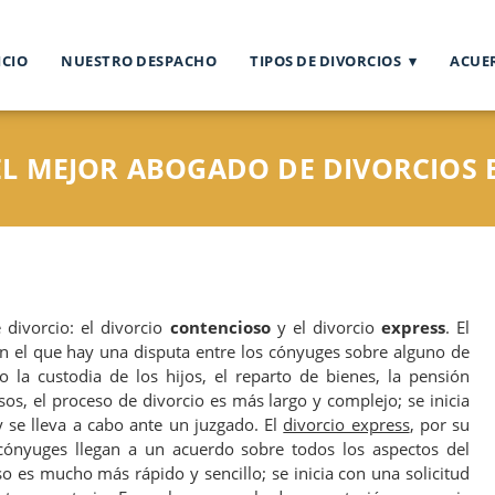
ICIO
NUESTRO DESPACHO
TIPOS DE DIVORCIOS
ACUE
L MEJOR ABOGADO DE DIVORCIOS E
 divorcio: el divorcio
contencioso
y el divorcio
express
. El
n el que hay una disputa entre los cónyuges sobre alguno de
o la custodia de los hijos, el reparto de bienes, la pensión
sos, el proceso de divorcio es más largo y complejo; se inicia
se lleva a cabo ante un juzgado. El
divorcio express
, por su
 cónyuges llegan a un acuerdo sobre todos los aspectos del
so es mucho más rápido y sencillo; se inicia con una solicitud