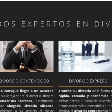
OS EXPERTOS EN DI
DIVORCIO CONTENCIOSO
DIVORCIO EXPRESS
no consigue llegar a un acuerdo
Tramite su divorcio
de la forma 
 su pareja sobre el divorcio, deberá
rápida, cómoda y económica
p
ender sus intereses
judicialmente.
ambas partes. Si están de acuerdo
sde
Abogado Divorcio Alicante
divorciarse y todas las medidas que 
ndremos a su servicio al mejor
implica, el
Divorcio express
es la m