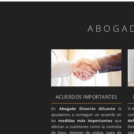
ABOGAD
ACUERDOS IMPORTANTES
En
Abogado Divorcio Alicante
le
Si
ayudamos a conseguir un acuerdo en
con
las
medidas más importantes
que
def
afectan a cuestiones como la custodia
De
de hijos, régimen de visitas, pago de
po