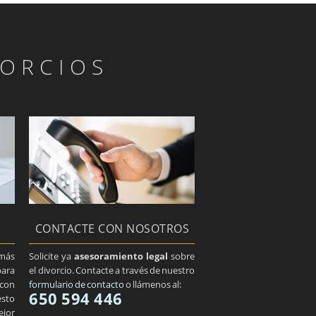
VORCIOS
CONTACTE CON NOSOTROS
más
Solicite ya
asesoramiento legal
sobre
ara
el divorcio. Contacte a través de nuestro
 con
formulario de contacto
o llámenos al:
650 594 446
esto
ejor